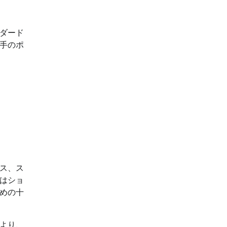
ダード
手のポ
ス、ス
はショ
めの十
より、