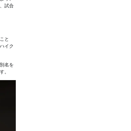
、試合
こと
ハイク
別名を
す。