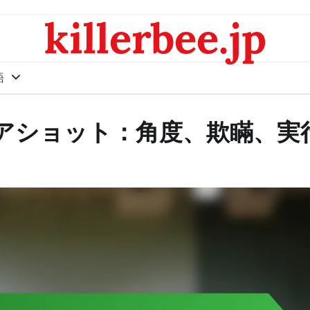
killerbee.jp
語
アショット：角度、欺瞞、実