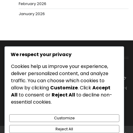
February 2026
January 2026
We respect your privacy
最近の投稿
Cookies help us improve your experience,
スマッシュショットテクニック：実行、角度、パワー
deliver personalized content, and analyze
ジャンプスマッシュショット：高さ、タイミング、テクニック
traffic. You can choose which cookies to
allow by clicking
Customize
. Click
Accept
バドミントンのフォアハンドクリアショット：実行、角度、パ
ワー
All
to consent or
Reject All
to decline non-
essential cookies.
フォアハンドスマッシュショット：パワー、角度、実行
ショートドロップショット：配置、サプライズ、テクニック
Customize
Reject All