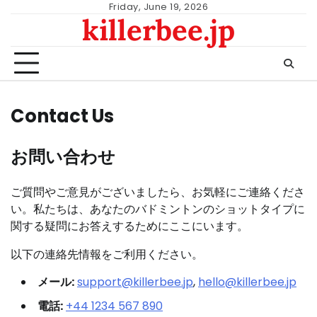
Skip
Friday, June 19, 2026
killerbee.jp
to
content
Contact Us
お問い合わせ
ご質問やご意見がございましたら、お気軽にご連絡くださ
い。私たちは、あなたのバドミントンのショットタイプに
関する疑問にお答えするためにここにいます。
以下の連絡先情報をご利用ください。
メール:
support@killerbee.jp
,
hello@killerbee.jp
電話:
+44 1234 567 890