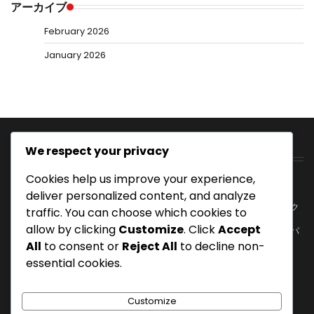
アーカイブ
February 2026
January 2026
We respect your privacy
最近の投稿
Cookies help us improve your experience,
スマッシュショットテクニック：実行、角度、パワー
deliver personalized content, and analyze
ジャンプスマッシュショット：高さ、タイミング、テクニック
traffic. You can choose which cookies to
allow by clicking
Customize
. Click
Accept
バドミントンのフォアハンドクリアショット：実行、角度、パ
ワー
All
to consent or
Reject All
to decline non-
essential cookies.
フォアハンドスマッシュショット：パワー、角度、実行
ショートドロップショット：配置、サプライズ、テクニック
Customize